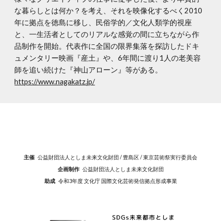
な暮らしとは何か？を考え、それを映像化するべく2010
年に拠点を徳島に移し、民俗学的／文化人類学的視座
と、一生活者としてのリアルな感覚の間に立ちながら作
品制作を開始。代表作に全国の限界集落を探訪したドキ
ュメンタリー映画『産土』や、6年間に渡り1人の老美容
師を追い続けた『神山アローン』等がある。
https://www.nagakatz.jp/
主催
公益
財団法人としま未来文化財団 / 豊島区 / 東京芸術祭実行委員会
企画制作
公益財団法人としま未来文化財団
助成
令和3年度 文化庁 国際文化芸術発信拠点形成事業