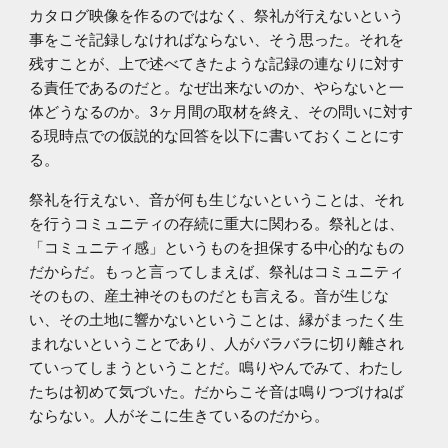
カタログ映像を作るのではなく、祭礼が行えないという
事をこそ記録しなければならない、そう思った。それを
残すことが、上で述べてきたような記録の連なりに対す
る責任であるのだと。なぜ出来ないのか、やらないと一
体どうなるのか。3ヶ月間の取材を終え、その問いに対す
る現時点での仮説的な回答を以下に書いておくことにす
る。
祭礼を行えない、音が何も生じないということは、それ
を行うコミュニティの存続に重大に関わる。祭礼とは、
「コミュニティ感」というものを担保する中心的なもの
だからだ。もっと言ってしまえば、祭礼はコミュニティ
そのもの、産土神そのものだとも言える。音が生じな
い、その土地に響かないということは、縁がまったく生
まれないということであり、人がバラバラに切り離され
ていってしまうということだ。鳴りやんでみて、わたし
たちは初めて気づいた。だからこそ音は鳴りつづけねば
ならない。人がそこに生きているのだから。